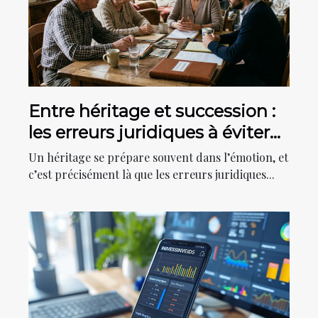
Entre héritage et succession :
les erreurs juridiques à éviter
absolument
Un héritage se prépare souvent dans l’émotion, et
c’est précisément là que les erreurs juridiques...