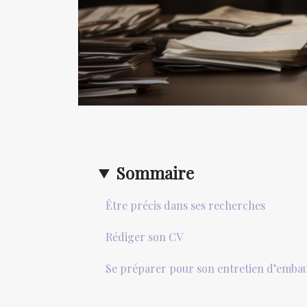
Sommaire
Être précis dans ses recherches
Rédiger son CV
Se préparer pour son entretien d’emba