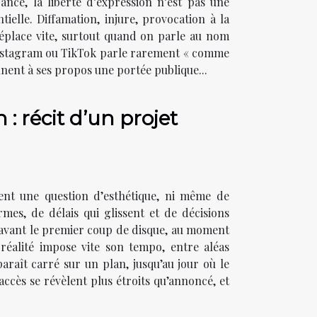
nce, la liberté d’expression n’est pas une
ielle. Diffamation, injure, provocation à la
 déplace vite, surtout quand on parle au nom
 Instagram ou TikTok parle rarement « comme
nnent à ses propos une portée publique...
 : récit d’un projet
ment une question d’esthétique, ni même de
mes, de délais qui glissent et de décisions
n avant le premier coup de disque, au moment
 réalité impose vite son tempo, entre aléas
araît carré sur un plan, jusqu’au jour où le
ccès se révèlent plus étroits qu’annoncé, et