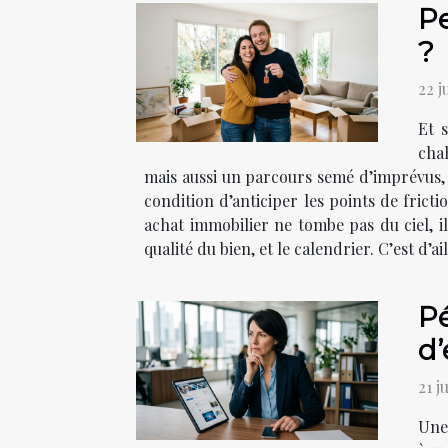
Pe
?
22 j
Et s
chah
mais aussi un parcours semé d’imprévus, 
condition d’anticiper les points de fricti
achat immobilier ne tombe pas du ciel, il 
qualité du bien, et le calendrier. C’est d’ai
Pé
d’
21 j
Une 