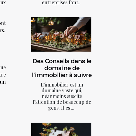
aux
entreprises font...
ont
rs.
Des Conseils dans le
que
domaine de
tre
l’immobilier à suivre
 un
L’immobilier est un
domaine vaste qui,
néanmoins suscite
l’attention de beaucoup de
gens. Il est...