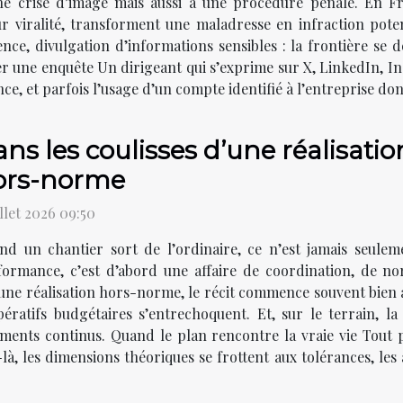
ne crise d’image mais aussi à une procédure pénale. En Fra
ur viralité, transforment une maladresse en infraction potent
ence, divulgation d’informations sensibles : la frontière se
er une enquête Un dirigeant qui s’exprime sur X, LinkedIn,
nce, et parfois l’usage d’un compte identifié à l’entreprise do
ns les coulisses d’une réalisation
ors-norme
illet 2026 09:50
nd un chantier sort de l’ordinaire, ce n’est jamais seule
formance, c’est d’abord une affaire de coordination, de nor
 d’une réalisation hors-norme, le récit commence souvent bie
ératifs budgétaires s’entrechoquent. Et, sur le terrain, la
ments continus. Quand le plan rencontre la vraie vie Tout p
, les dimensions théoriques se frottent aux tolérances, les a