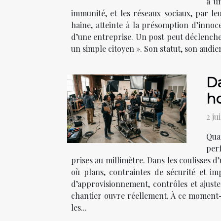
à u
immunité, et les réseaux sociaux, par le
haine, atteinte à la présomption d’innoc
d’une entreprise. Un post peut déclench
un simple citoyen ». Son statut, son audie
Da
h
2 ju
Qua
per
prises au millimètre. Dans les coulisses
où plans, contraintes de sécurité et imp
d’approvisionnement, contrôles et ajuste
chantier ouvre réellement. À ce moment-là
les...