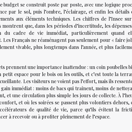
e budget se construit poste par poste, avec une logique pro
par le sol, puis l’ombre, l’éclairage, et enfin les détails 
ents aux éléments techniques. Les chiffres de l’Insee sur
montrent que, dans les périodes d’incertitude, les dépenses
on du cadre de vie immédiat, particulièrement quand el
 Les Français ne réaménagent pas seulement pour « faire joli
llement vivable, plus longtemps dans l’année, et plus facilem
ets prennent une importance inattendue : un coin poubelles b
etit espace pour le bois ou les outils, et c’est toute la terra
ueillante. Les visiteurs ne voient pas l’effort, mais ils ressent
un gain immédiat : moins de bacs qui traînent, moins de nettoy
, et une circulation plus simple les jours de collecte. À l’he
confort, et où les soirées se passent plus volontiers dehors, 
élérateurs de qualité de vie, parce qu’ils évitent la frict
oncer à recevoir ou à profiter pleinement de l’espace.