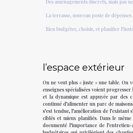
Des aménagements discrets, mais pas n
La terrasse, nouveau poste de dépenses
Bien budgéter, choisir, et planifier l’inst
l’espace extérieur
On ne veut plus « juste » une table. On v
enseignes spécialisées voient progresser
et la dynamique est appuyée par des chi
continué d’alimenter un parc de maisons 
s’est tendue, l’amélioration de l’existan
ciblés et mieux planifiés. Dans le même
documenté l’importance de l’entretien-a
budgétaires qui privilégient des chantier