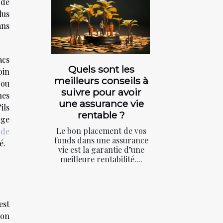
 de
lus
ans
acs
Quels sont les
oin
meilleurs conseils à
 ou
suivre pour avoir
nes
une assurance vie
ils
rentable ?
age
Le bon placement de vos
 de
fonds dans une assurance
é.
vie est la garantie d’une
meilleure rentabilité....
est
ion