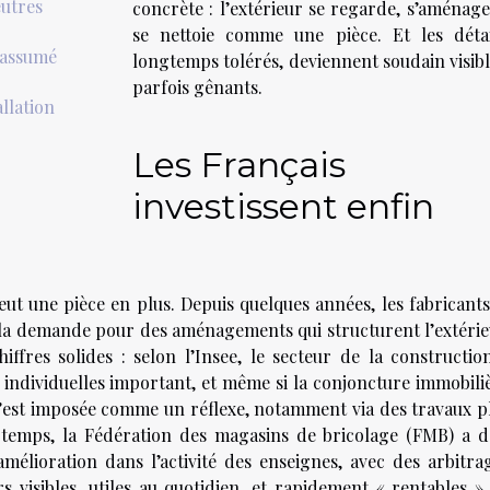
eutres
concrète : l’extérieur se regarde, s’aménage
se nettoie comme une pièce. Et les détai
 assumé
longtemps tolérés, deviennent soudain visibl
parfois gênants.
allation
Les Français
investissent enfin
eut une pièce en plus. Depuis quelques années, les fabricants
 la demande pour des aménagements qui structurent l’extérie
ffres solides : selon l’Insee, le secteur de la constructio
individuelles important, et même si la conjoncture immobili
t s’est imposée comme un réflexe, notamment via des travaux p
 temps, la Fédération des magasins de bricolage (FMB) a d
mélioration dans l’activité des enseignes, avec des arbitra
s visibles, utiles au quotidien, et rapidement « rentables »