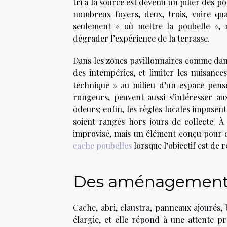
tri à la source est devenu un pilier des p
nombreux foyers, deux, trois, voire qua
seulement « où mettre la poubelle », 
dégrader l’expérience de la terrasse.
Dans les zones pavillonnaires comme dans 
des intempéries, et limiter les nuisance
technique » au milieu d’un espace pens
rongeurs, peuvent aussi s’intéresser aux
odeurs; enfin, les règles locales imposent 
soient rangés hors jours de collecte. À 
improvisé, mais un élément conçu pour d
cache poubelles
lorsque l’objectif est de r
Des aménagements 
Cache, abri, claustra, panneaux ajourés, 
élargie, et elle répond à une attente pr