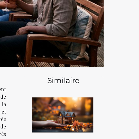
Similaire
ent
 de
 la
 et
tée
 de
rès