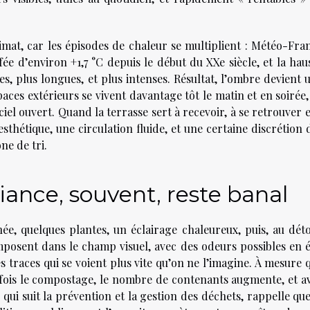
imat, car les épisodes de chaleur se multiplient : Météo-Fra
fée d’environ +1,7 °C depuis le début du XXe siècle, et la hau
, plus longues, et plus intenses. Résultat, l’ombre devient 
paces extérieurs se vivent davantage tôt le matin et en soirée,
ciel ouvert. Quand la terrasse sert à recevoir, à se retrouver e
thétique, une circulation fluide, et une certaine discrétion 
ne de tri.
ance, souvent, reste banal
ée, quelques plantes, un éclairage chaleureux, puis, au dét
mposent dans le champ visuel, avec des odeurs possibles en é
s traces qui se voient plus vite qu’on ne l’imagine. À mesure 
 parfois le compostage, le nombre de contenants augmente, et a
 qui suit la prévention et la gestion des déchets, rappelle que