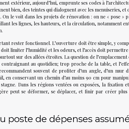
ent extérieur, aujourd’hui, emprunte ses codes à l’architect
inent bien, des teintes qui dialoguent avec les menuiseries, et 
 On le voit dans les projets de rénovation : on ne « pose » p
lant les lignes, les hauteurs, et la circulation, notamment en
n.
rtant rester fonctionnel. L’ouverture doit être simple, y comp
 doit limiter l’humidité et les odeurs, et l’accès doit permettre
surtout sur des allées étroites. La question de l’emplacement 
t contraignant au quotidien; trop proche de la table, et l’effe
s recommandent souvent de profiter d’un angle, d’un mur d
ail, en conservant un chemin d’au moins 90 cm pour manipu
u stagne. Dans les régions ventées ou exposées, la fixation et
gère peut se déformer, se déplacer, et finir par créer plus
au poste de dépenses assum