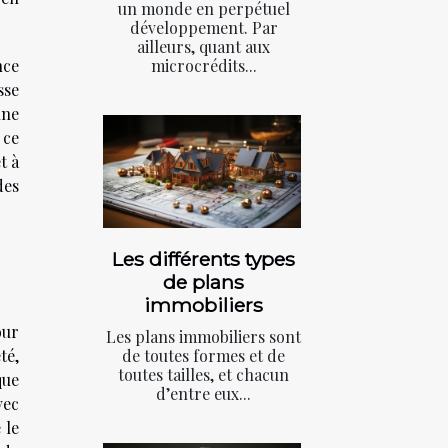
un monde en perpétuel
développement. Par
ailleurs, quant aux
nce
microcrédits...
sse
une
 ce
t à
des
Les différents types
de plans
immobiliers
our
Les plans immobiliers sont
té,
de toutes formes et de
toutes tailles, et chacun
que
d’entre eux...
vec
 le