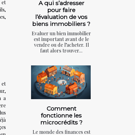
 et
A qui s’adresser
pour faire
ls,
l’évaluation de vos
es,
biens immobiliers ?
Evaluer un bien immobilier
est important avant de le
vendre ou de l’acheter. Il
faut alors trouver...
 et
ur,
n a
ère
Comment
lus
fonctionne les
éjà
microcrédits ?
ges
Le monde des finances est
 en