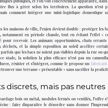
olitiques publiques, et l’on voit concrètement apparaître, dans
tre flux à gérer selon les territoires. La question n’est p
mais comment intégrer une mini-logistique domestique s
les maisons de ville, l’enjeu devient double : protéger les b
s, notamment en période chaude, tout en évitant l’effet « c
é pour recevoir. Les animaux opportunistes, chats errants
 déchets, et la simple exposition au soleil accélère certai
parfois que les bacs ne soient pas visibles depuis la rue ou qu’
ce stade, la solution la plus efficace n’est pas un camoufl
urer, résister et s’intégrer, comme le propose un
fabricant
etrouver une terrasse « présentable » sans sacrifier la praticit
discrets, mais pas neutres
bardage bois ou métal, modules fermés ou ventilés, l’offre s’
écise : faire disparaître le désordre sans donner l’impress