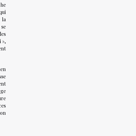
che
qui
 la
 se
les
 »,
ent
ien
sse
ent
age
ure
ces
ion