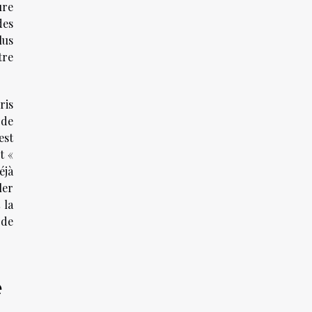
ure
des
lus
tre
ris
 de
est
t «
éjà
ler
 la
 de
é