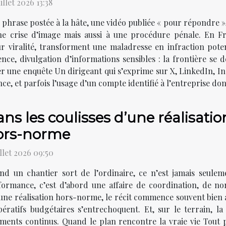
uillet 2026 13:38
phrase postée à la hâte, une vidéo publiée « pour répondre »
ne crise d’image mais aussi à une procédure pénale. En Fra
ur viralité, transforment une maladresse en infraction potent
ence, divulgation d’informations sensibles : la frontière se
er une enquête Un dirigeant qui s’exprime sur X, LinkedIn,
nce, et parfois l’usage d’un compte identifié à l’entreprise do
ns les coulisses d’une réalisation
ors-norme
illet 2026 09:50
nd un chantier sort de l’ordinaire, ce n’est jamais seule
formance, c’est d’abord une affaire de coordination, de nor
 d’une réalisation hors-norme, le récit commence souvent bie
ératifs budgétaires s’entrechoquent. Et, sur le terrain, la
ments continus. Quand le plan rencontre la vraie vie Tout p