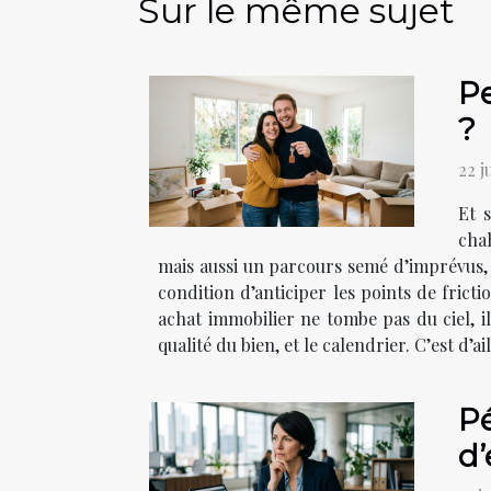
Sur le même sujet
Pe
?
22 j
Et s
chah
mais aussi un parcours semé d’imprévus, 
condition d’anticiper les points de fricti
achat immobilier ne tombe pas du ciel, il 
qualité du bien, et le calendrier. C’est d’ai
Pé
d’