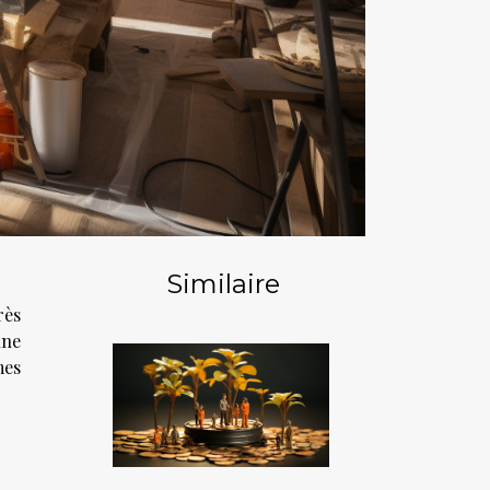
Similaire
rès
une
mes