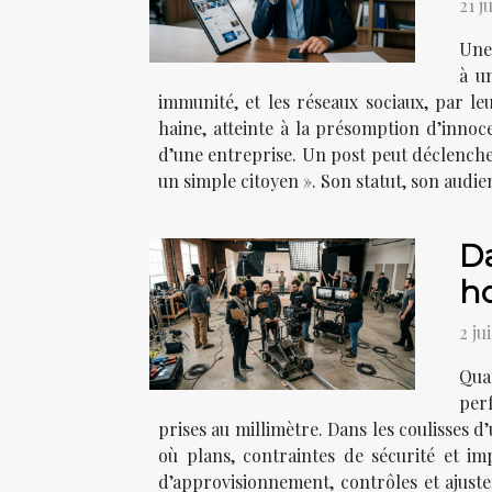
21 j
Une 
à u
immunité, et les réseaux sociaux, par le
haine, atteinte à la présomption d’innoc
d’une entreprise. Un post peut déclench
un simple citoyen ». Son statut, son audie
Da
h
2 ju
Qua
per
prises au millimètre. Dans les coulisses
où plans, contraintes de sécurité et imp
d’approvisionnement, contrôles et ajuste