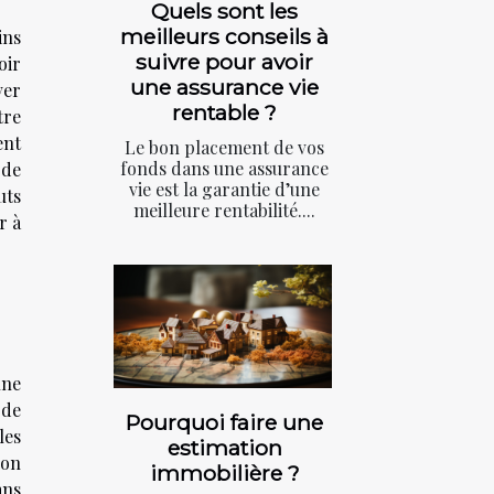
Quels sont les
meilleurs conseils à
ins
suivre pour avoir
oir
une assurance vie
ver
rentable ?
tre
ent
Le bon placement de vos
fonds dans une assurance
 de
vie est la garantie d’une
uts
meilleure rentabilité....
r à
une
 de
Pourquoi faire une
les
estimation
ion
immobilière ?
ans