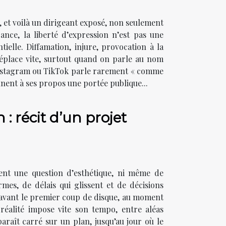
, et voilà un dirigeant exposé, non seulement
nce, la liberté d’expression n’est pas une
ielle. Diffamation, injure, provocation à la
 déplace vite, surtout quand on parle au nom
 Instagram ou TikTok parle rarement « comme
nnent à ses propos une portée publique...
 : récit d’un projet
ment une question d’esthétique, ni même de
mes, de délais qui glissent et de décisions
n avant le premier coup de disque, au moment
 réalité impose vite son tempo, entre aléas
araît carré sur un plan, jusqu’au jour où le