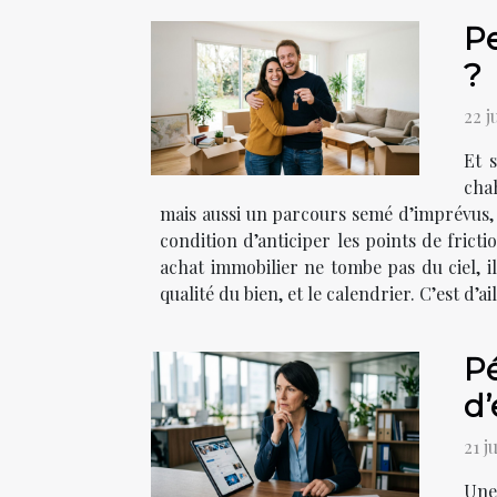
Pe
?
22 j
Et s
chah
mais aussi un parcours semé d’imprévus, 
condition d’anticiper les points de fricti
achat immobilier ne tombe pas du ciel, il 
qualité du bien, et le calendrier. C’est d’ai
Pé
d’
21 j
Une 