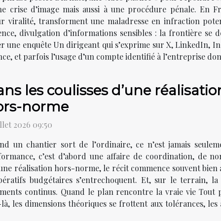
ne crise d’image mais aussi à une procédure pénale. En Fra
ur viralité, transforment une maladresse en infraction potent
ence, divulgation d’informations sensibles : la frontière se
er une enquête Un dirigeant qui s’exprime sur X, LinkedIn,
nce, et parfois l’usage d’un compte identifié à l’entreprise do
ns les coulisses d’une réalisation
ors-norme
illet 2026 09:50
nd un chantier sort de l’ordinaire, ce n’est jamais seule
formance, c’est d’abord une affaire de coordination, de nor
 d’une réalisation hors-norme, le récit commence souvent bie
ératifs budgétaires s’entrechoquent. Et, sur le terrain, la
ments continus. Quand le plan rencontre la vraie vie Tout p
, les dimensions théoriques se frottent aux tolérances, les a