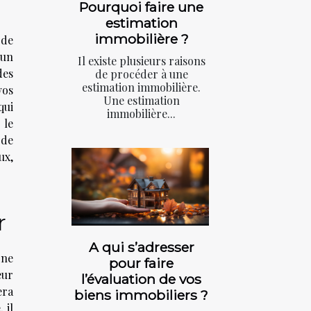
Pourquoi faire une
estimation
immobilière ?
 de
 un
Il existe plusieurs raisons
des
de procéder à une
estimation immobilière.
vos
Une estimation
qui
immobilière...
 le
 de
ux,
r
A qui s’adresser
gne
pour faire
eur
l’évaluation de vos
era
biens immobiliers ?
 il