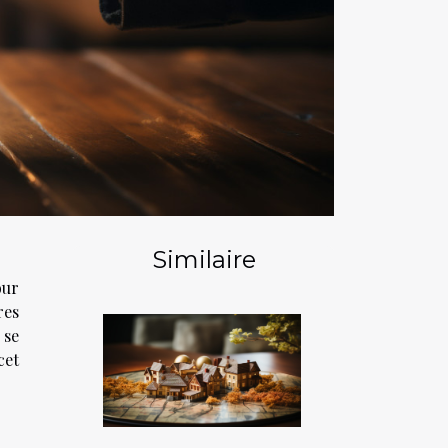
Similaire
our
res
 se
cet