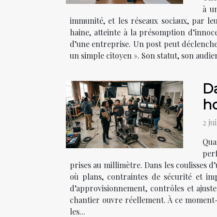
à u
immunité, et les réseaux sociaux, par le
haine, atteinte à la présomption d’innoc
d’une entreprise. Un post peut déclench
un simple citoyen ». Son statut, son audie
Da
h
2 ju
Qua
per
prises au millimètre. Dans les coulisses
où plans, contraintes de sécurité et imp
d’approvisionnement, contrôles et ajuste
chantier ouvre réellement. À ce moment-là
les...